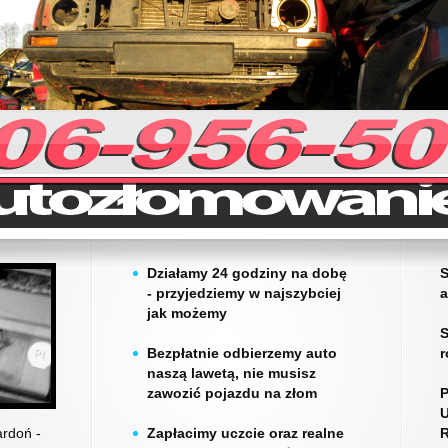
Działamy 24 godziny na dobę
S
- przyjedziemy w najszybciej
a
jak możemy
S
Bezpłatnie odbierzemy auto
r
naszą lawetą, nie musisz
zawozić pojazdu na złom
rdoń -
Zapłacimy uczcie oraz realne