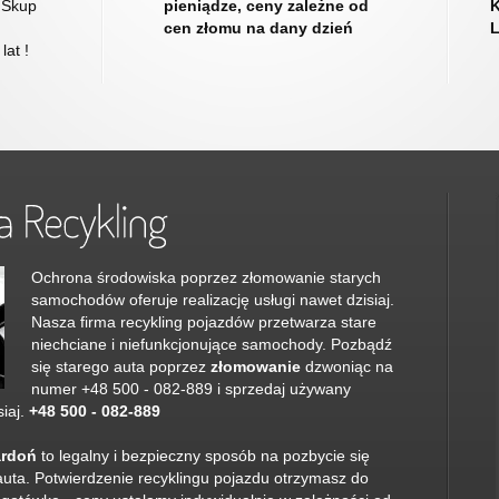
 Skup
pieniądze, ceny zależne od
cen złomu na dany dzień
lat !
Ochrona środowiska poprzez złomowanie starych
samochodów oferuje realizację usługi nawet dzisiaj.
Nasza firma recykling pojazdów przetwarza stare
niechciane i niefunkcjonujące samochody. Pozbądź
się starego auta poprzez
złomowanie
dzwoniąc na
numer +48 500 - 082-889 i sprzedaj używany
iaj.
+48 500 - 082-889
ardoń
to legalny i bezpieczny sposób na pozbycie się
auta. Potwierdzenie recyklingu pojazdu otrzymasz do