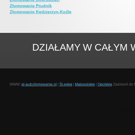
Złomowanie Prudnik
Złomowanie Kędzierzyn-Koźle
DZIAŁAMY W CAŁYM
WWW:
pl-autozlomowanie.pl
|
Śl.ąskie
|
Małopolskie
|
Opolskie
Zadzwoń do Na
This tem