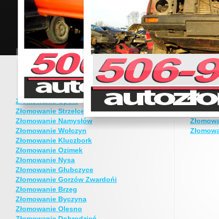
Złomowanie Opole
Złomowa
Złomowanie Strzelce Opolskie
Złomowa
Złomowanie Namysłów
Złomowa
Złomowanie Wołczyn
Złomowa
Złomowanie Kluczbork
Złomowanie Ozimek
Złomowanie Nysa
Złomowanie Głubczyce
Złomowanie Gorzów Zwardońi
Złomowanie Brzeg
Złomowanie Byczyna
Złomowanie Olesno
Złomowanie Dobrodzień