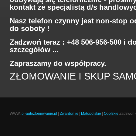
kontakt ze specjalistą d/s handlowy
Nasz telefon czynny jest non-stop o
do soboty !
Zadzwoń teraz : +48 506-956-500 i d
szczegółów ...
Zapraszamy do współpracy.
ZŁOMOWANIE I SKUP S
WWW:
pl-autozlomowanie.pl
|
Zwardoń.ie
|
Małopolskie
|
Opolskie
Zadzwoń d