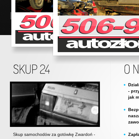
Dzia
- prz
jak 
Bezp
nasz
zawo
Skup samochodów za gotówkę Zwardoń -
Zapł